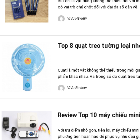
Bút chì là vật dụng không thể thiếu đối với m
có vai trò chủ chốt đối với đại đa số dân vẽ. 
ViVu Review
Top 8 quạt treo tường loại n
Quạt là một vật không thể thiếu trong mỗi gia
phẩm khác nhau. Và trong số đó quạt treo tườ
ViVu Review
Review Top 10 máy chiếu mini 
Với ưu điểm nhỏ gọn, tiện lợi, máy chiếu mi
phương tiện hoàn hảo để phục vụ nhu cầu giải 