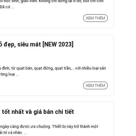
ỗi học sinh, giáo viên. Không chỉ dừng lại ở đó, bút chì còn
Đã có ...
XEM THÊM
hỏ đẹp, siêu mát [NEW 2023]
 đình, từ quạt bàn, quạt đứng, quạt trần,… với nhiều loại sản
ng loại ...
XEM THÊM
tốt nhất và giá bán chi tiết
ni ngày càng được ưa chuộng. Thiết bị này trở thành một
trí cá nhân. ...