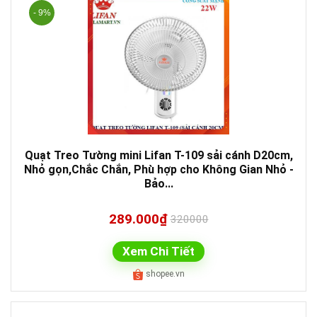
- 9%
Quạt Treo Tường mini Lifan T-109 sải cánh D20cm,
Nhỏ gọn,Chắc Chắn, Phù hợp cho Không Gian Nhỏ -
Bảo...
289.000₫
320000
Xem Chi Tiết
shopee.vn