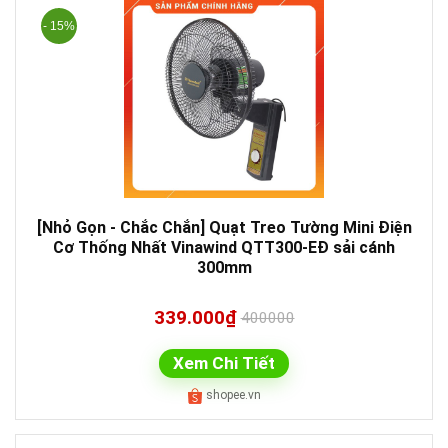
- 15%
[Nhỏ Gọn - Chắc Chắn] Quạt Treo Tường Mini Điện
Cơ Thống Nhất Vinawind QTT300-EĐ sải cánh
300mm
339.000₫
400000
Xem Chi Tiết
shopee.vn