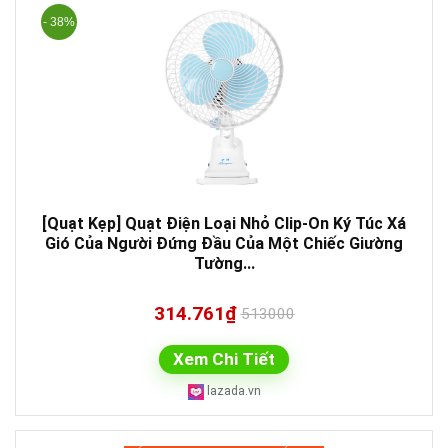
- 38%
[Quạt Kẹp] Quạt Điện Loại Nhỏ Clip-On Ký Túc Xá
Gió Của Người Đứng Đầu Của Một Chiếc Giường
Tường...
314.761₫
513000
Xem Chi Tiết
lazada.vn