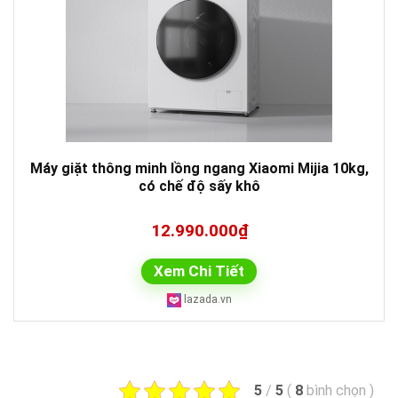
Máy giặt thông minh lồng ngang Xiaomi Mijia 10kg,
có chế độ sấy khô
12.990.000₫
Xem Chi Tiết
lazada.vn
5
/
5
(
8
bình chọn
)