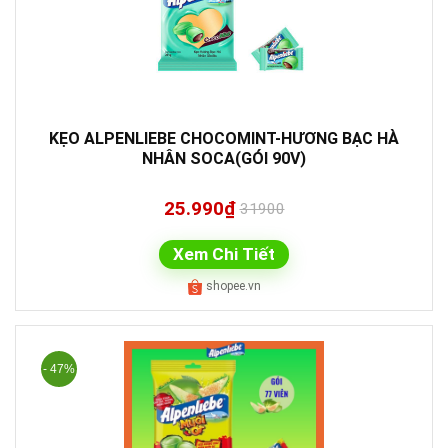
KẸO ALPENLIEBE CHOCOMINT-HƯƠNG BẠC HÀ
NHÂN SOCA(GÓI 90V)
25.990₫
31900
Xem Chi Tiết
shopee.vn
- 47%