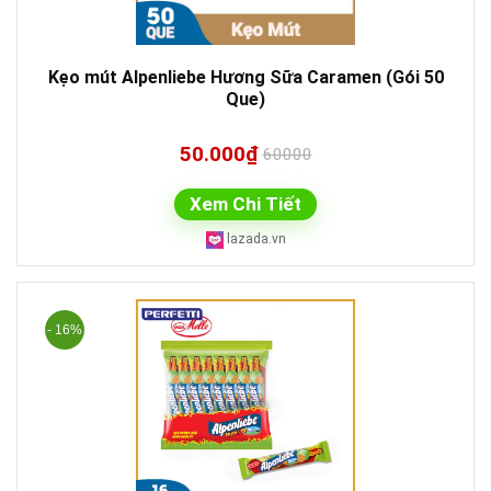
Kẹo mút Alpenliebe Hương Sữa Caramen (Gói 50
Que)
50.000₫
60000
Xem Chi Tiết
lazada.vn
- 16%