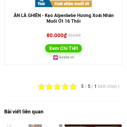
ĂN LÀ GHIỀN - Kẹo Alpenliebe Hương Xoài Nhân
Muối Ớt 16 Thỏi
80.000₫
96000
Xem Chi Tiết
lazada.vn
5
/
5
(
1
bình chọn
)
Bài viết liên quan