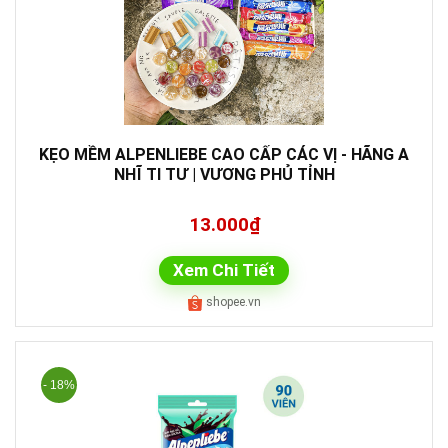
KẸO MỀM ALPENLIEBE CAO CẤP CÁC VỊ - HÃNG A
NHĨ TI TƯ | VƯƠNG PHỦ TỈNH
13.000₫
Xem Chi Tiết
shopee.vn
- 18%