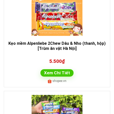
Kẹo mềm Alpenliebe 2Chew Dâu & Nho (thanh, hộp)
[Trùm ăn vặt Hà Nội]
5.500₫
Xem Chi Tiết
shopee.vn