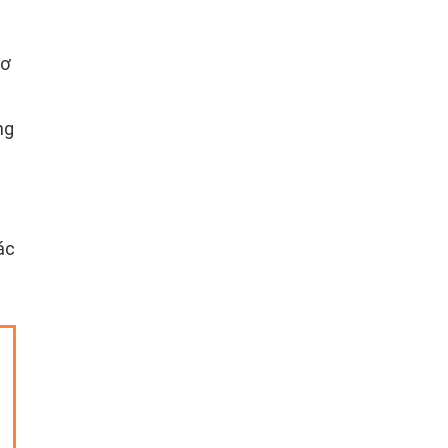
cơ
ng
ác