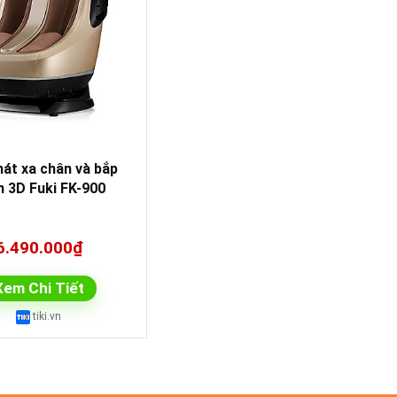
át xa chân và bắp
n 3D Fuki FK-900
6.490.000₫
Xem Chi Tiết
tiki.vn