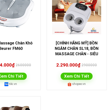
assage Chân Khô
[CHÍNH HÃNG MỸ] BỒN
Beurer FM60
NGÂM CHÂN SL18, BỒN
MASSAGE CHÂN - SIÊU
PHẨM 2020
84.000₫
2.290.000₫
2600000
2900000
Xem Chi Tiết
Xem Chi Tiết
tiki.vn
shopee.vn