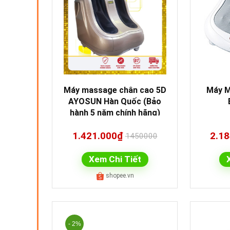
Máy massage chân cao 5D
Máy M
AYOSUN Hàn Quốc (Bảo
hành 5 năm chính hãng)
1.421.000₫
2.1
1450000
Xem Chi Tiết
shopee.vn
- 2%