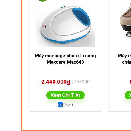
Máy massage chân đa năng
Máy m
Maxcare Max648
châ
2.440.000₫
2496000
Xem Chi Tiết
tiki.vn