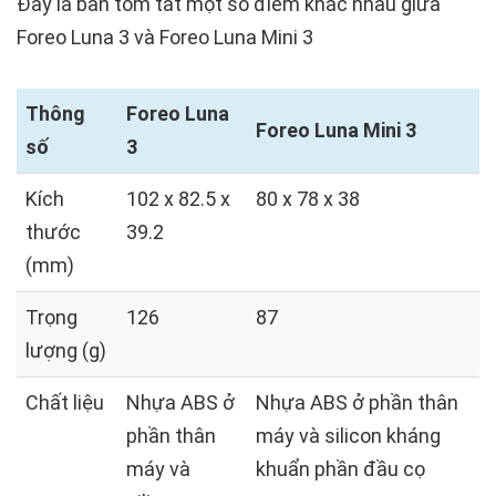
Đây là bản tóm tắt một số điểm khác nhau giữa
Foreo Luna 3 và Foreo Luna Mini 3
Thông
Foreo Luna
Foreo Luna Mini 3
số
3
Kích
102 x 82.5 x
80 x 78 x 38
thước
39.2
(mm)
Trọng
126
87
lượng (g)
Chất liệu
Nhựa ABS ở
Nhựa ABS ở phần thân
phần thân
máy và silicon kháng
máy và
khuẩn phần đầu cọ