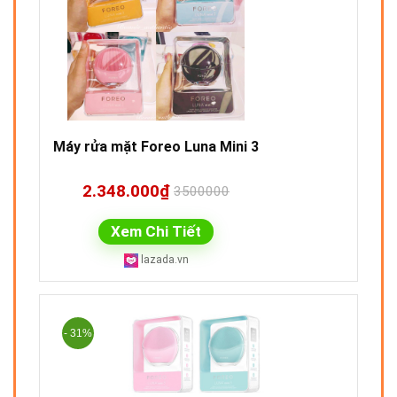
Máy rửa mặt Foreo Luna Mini 3
2.348.000₫
3500000
Xem Chi Tiết
lazada.vn
- 31%